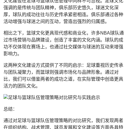
文化建设在足球与篮球队伍管理中同样不可忽视。足球文化
强调的是传统与团队精神，俱乐部历史悠久，球迷文化深
厚，球队的成功往往与历史传承紧密相连。俱乐部通过各种
活动增强与球迷之间的互动，营造出强烈的归属感。
相比之下，篮球文化更具现代感和商业化，许多NBA球队通
过市场营销与品牌建设，创造了丰富的文化内涵。球队的成
功不仅体现在赛场上，也通过社交媒体与球迷的互动来增强
影响力。
这两种文化建设方式提供了不同的启示：足球重视历史传承
与团队凝聚力，而篮球则强调市场化与品牌形象。通过对
比，我们可以借鉴两者的成功之道，在实际管理中创造更具
活力的团队文化。
总结：
通过对足球与篮球队伍管理策略的对比研究，我们发现两者
在组织结构、战术管理、球员发展和文化建设等方面各具特