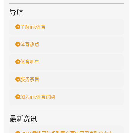
导航
了解mk体育
体育热点
体育明星
服务宗旨
加入mk体育官网
最新资讯