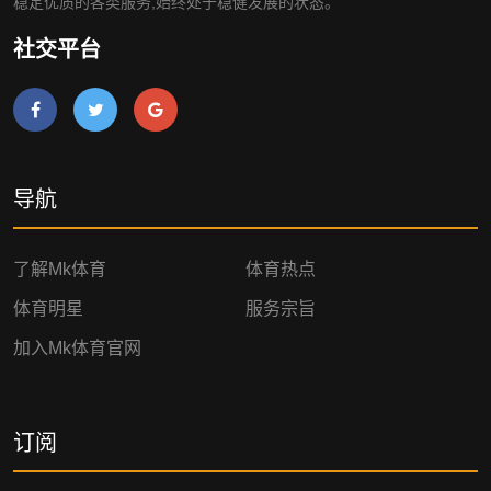
稳定优质的各类服务,始终处于稳健发展的状态。
社交平台
导航
了解mk体育
体育热点
体育明星
服务宗旨
加入mk体育官网
订阅