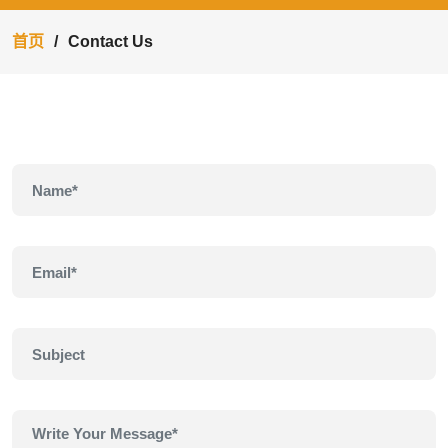
首页
Contact Us