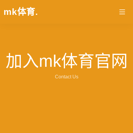
mk体育
.
加入mk体育官网
Contact Us