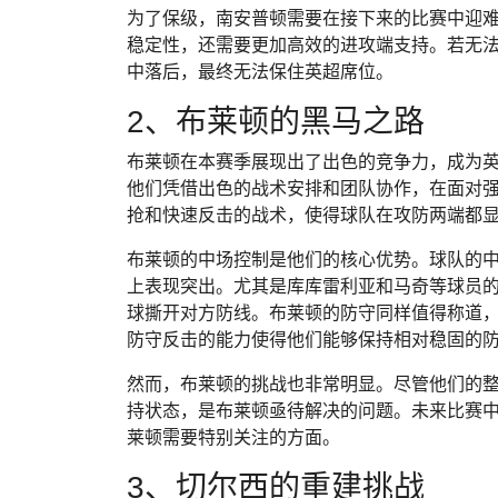
为了保级，南安普顿需要在接下来的比赛中迎
稳定性，还需要更加高效的进攻端支持。若无
中落后，最终无法保住英超席位。
2、布莱顿的黑马之路
布莱顿在本赛季展现出了出色的竞争力，成为英
他们凭借出色的战术安排和团队协作，在面对
抢和快速反击的战术，使得球队在攻防两端都
布莱顿的中场控制是他们的核心优势。球队的
上表现突出。尤其是库库雷利亚和马奇等球员
球撕开对方防线。布莱顿的防守同样值得称道
防守反击的能力使得他们能够保持相对稳固的
然而，布莱顿的挑战也非常明显。尽管他们的
持状态，是布莱顿亟待解决的问题。未来比赛
莱顿需要特别关注的方面。
3、切尔西的重建挑战