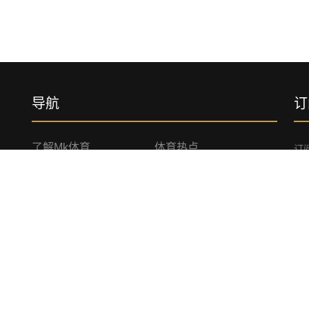
导航
订
了解mk体育
体育热点
订
体育明星
服务宗旨
球知
加入mk体育官网
MK
、
指标
供