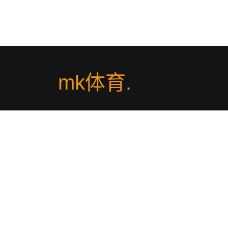
mk体育
.
MK体育官网-实时体育电竞新闻与娱乐平台🥇「冷月推
荐」🥇MK体育（英文名：michaelkorssports）是全
名企业MICHAELKORS迈克高仕旗下的体育门户网站,
体育主要提供以下栏目：国内足球、国际足球、NBA
CBA、综合体育、奥运、直播、彩票、竞猜等,在各项
中均树立了绝对领先地位。MK体育为亿级海量用户提
稳定优质的各类服务,始终处于稳健发展的状态。