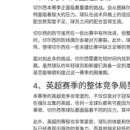
切尔西本赛季正面临着重建的挑战。自从图赫
特面临着极大的压力。球队在战术风格上的适
配合默契度不足，球员之间的配合显得生疏。
切尔西的防守虽然在一些比赛中有所改进，但
时，切尔西的防线偶尔会被对方撕裂。此外，
阵，使得切尔西在一些关键比赛中缺乏足够的
面对如此多的挑战，切尔西需要在短时间内找
题。虽然球队的年轻球员和新援们具备一定的
是否能够顺利度过这一赛季的困难期。
4、英超赛季的整体竞争局
本赛季的英超竞争非常激烈，不仅仅是对于冠
在强队云集的英超，任何一支球队都有可能因
莱顿、切尔西等球队都面临着不同的压力，其
此外，英超的赛程也非常紧密，球队的体能和
队已经表现出强劲的竞争力，而其他排名较低