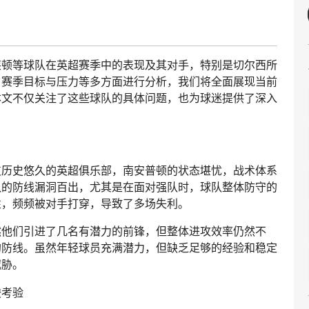
莱顿等球队在英超赛季中的表现及其对手，特别是切尔西所
、赛季目标与压力等多方面进行分析，我们将全面展现当前
本文不仅关注了这些球队的具体问题，也为球迷提供了深入
支历史悠久的英超俱乐部，南安普顿的状态堪忧，战术体系
队的防线漏洞百出，尤其是在面对强队时，球队整体防守的
性，频频被对手打穿，导致了多场失利。
然他们引进了几名有潜力的前锋，但整体进攻效率仍然不
的防线。虽然年轻球员充满潜力，但缺乏足够的经验和稳定
威胁。