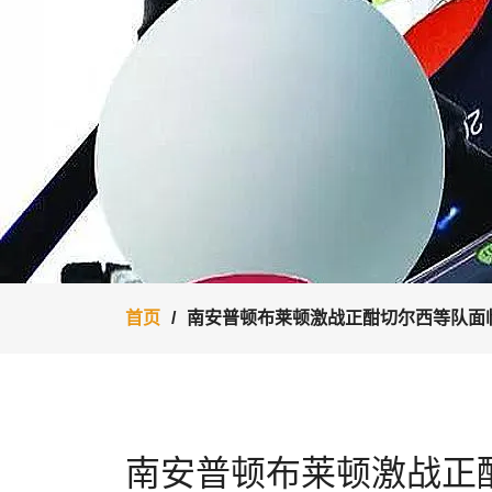
首页
南安普顿布莱顿激战正酣切尔西等队面
南安普顿布莱顿激战正