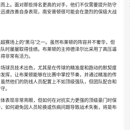
难而上。面对那些排名更高的对手，他们不仅需要提升防守
法迅速改善自身表现，南安普顿很可能会在激烈的保级大战
超赛场上的“黑马”之一。虽然布莱顿的阵容并不奢华，但
强队时屡屡取得佳绩。布莱顿的主帅德泽尔比采用了高压逼
显得非常有活力。
中场球员技术出色，尤其是在传球的精准度和跑动的默契度
的发挥，让布莱顿能够在比赛中掌控节奏，并通过精准的传
，虽然他们的防线人员配置上不如顶级强队，但团队配合和
防守。
整体表现非常亮眼，但如何在对抗实力更强的顶级豪门时保
中，如何避免因人员轮换或伤病问题导致战术失衡，将是布