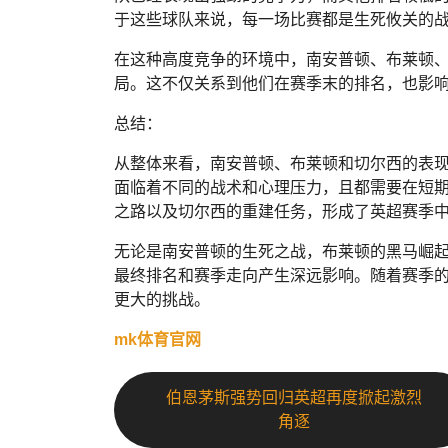
于这些球队来说，每一场比赛都是生死攸关的
在这种高度竞争的环境中，南安普顿、布莱顿
局。这不仅关系到他们在赛季末的排名，也影
总结：
从整体来看，南安普顿、布莱顿和切尔西的表
面临着不同的战术和心理压力，且都需要在短
之路以及切尔西的重建任务，形成了英超赛季
无论是南安普顿的生死之战，布莱顿的黑马崛
最终排名和赛季走向产生深远影响。随着赛季
更大的挑战。
mk体育官网
伯恩茅斯强势回归英超再度掀起激烈
角逐