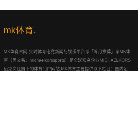
mk体育
.
MK体育官网-实时体育电竞新闻与娱乐平台🥇「冷月推荐」🥇MK体
育（英文名：michaelkorssports）是全球知名企业MICHAELKORS
迈克高仕旗下的体育门户网站,MK体育主要提供以下栏目：国内足
球、国际足球、NBA、CBA、综合体育、奥运、直播、彩票、竞猜等,
在各项指标中均树立了绝对领先地位。MK体育为亿级海量用户提供
稳定优质的各类服务,始终处于稳健发展的状态。
社交平台