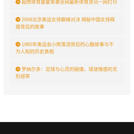
超燃体育盛宴来袭全网最新体育资讯一网打尽
2008北京奥运女排巅峰对决 揭秘中国女排辉
煌背后的故事
1980年奥运会小熊落泪背后的心酸故事与不
为人知的历史真相
罗纳尔多：足球与心灵的碰撞，球迷情感的无
形纽带