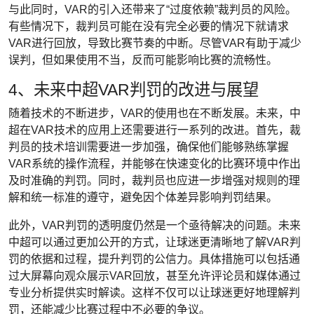
与此同时，VAR的引入还带来了“过度依赖”裁判员的风险。
有些情况下，裁判员可能在没有完全必要的情况下就请求
VAR进行回放，导致比赛节奏的中断。尽管VAR有助于减少
误判，但如果使用不当，反而可能影响比赛的流畅性。
4、未来中超VAR判罚的改进与展望
随着技术的不断进步，VAR的使用也在不断发展。未来，中
超在VAR技术的应用上还需要进行一系列的改进。首先，裁
判员的技术培训需要进一步加强，确保他们能够熟练掌握
VAR系统的操作流程，并能够在快速变化的比赛环境中作出
及时准确的判罚。同时，裁判员也应进一步增强对规则的理
解和统一标准的遵守，避免因个体差异影响判罚结果。
此外，VAR判罚的透明度仍然是一个亟待解决的问题。未来
中超可以通过更加公开的方式，让球迷更清晰地了解VAR判
罚的依据和过程，提升判罚的公信力。具体措施可以包括通
过大屏幕向观众展示VAR回放，甚至允许评论员和媒体通过
专业分析提供实时解读。这样不仅可以让球迷更好地理解判
罚，还能减少比赛过程中不必要的争议。