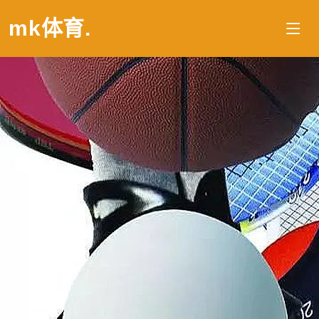
mk体育
.