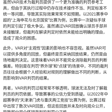
虽然VAR技术为裁判员提供了一个更为准确的判罚参考工
具，但由于其执行过程中仍存在技术操作不当、判定标准不
统一等问题，导致其实际效果常常不如预期。以2021赛季中
超的“上海申花与北京国安”比赛为例，比赛中一次疑似手球
的判定引起了极大争议。虽然通过VAR回放确认球员手部并
未接触球，但裁判在解读判定时依然未能给出明确的理由，
造成了观众的困惑。
此外，VAR对“主观性”因素的影响也不容忽视。虽然VAR可
以提供多角度的回放，但最终是否采纳回放结果，仍然是由
场地裁判决定。这意味着VAR并不能完全消除裁判员的判断
偏差。特别是在判罚“界外球”和“点球”的场景中，不同的裁判
员往往会根据个人经验和对规则的理解做出不同的判断，从
而影响到VAR判罚的结果。
再者，VAR的判罚过程常常不够透明，球迷无法及时了解裁
判员的判罚依据，导致赛事的公信力受到质疑。以2022年中
超赛季的“天津津门虎与重庆两江竞技”比赛为例，比赛过程
中出现了数次VAR回放，但这些回放并未及时向观众公开，