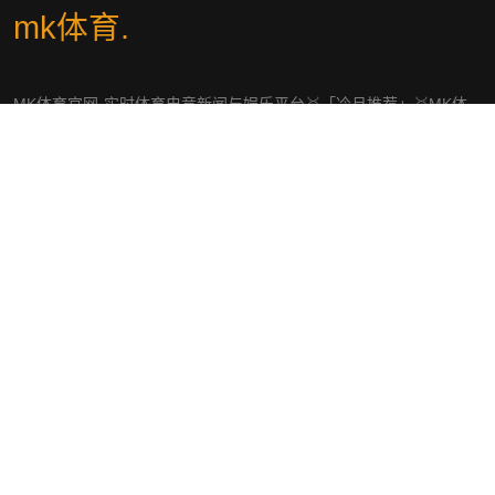
mk体育
.
MK体育官网-实时体育电竞新闻与娱乐平台🥇「冷月推荐」🥇MK体
育（英文名：michaelkorssports）是全球知名企业MICHAELKORS
迈克高仕旗下的体育门户网站,MK体育主要提供以下栏目：国内足
球、国际足球、NBA、CBA、综合体育、奥运、直播、彩票、竞猜等,
在各项指标中均树立了绝对领先地位。MK体育为亿级海量用户提供
稳定优质的各类服务,始终处于稳健发展的状态。
社交平台
导航