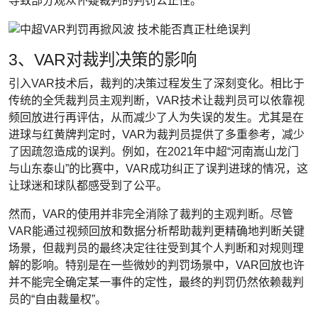
导致部分观众怀疑裁判的判罚公正性。
3、VAR对裁判决策的影响
引入VAR技术后，裁判的决策过程发生了深刻变化。相比于
传统的全凭裁判员主观判断，VAR技术让裁判员可以依靠视
频回放进行再评估，从而减少了人为失误的发生。尤其是在
进球与红黄牌判定时，VAR为裁判员提供了多重参考，减少
了因疏忽造成的误判。例如，在2021年中超“河南嵩山龙门
与山东泰山”的比赛中，VAR成功纠正了误判进球的情况，这
让球迷和球队都感受到了公平。
然而，VAR的使用并非完全消除了裁判的主观判断。尽管
VAR能通过视频回放和数据分析帮助裁判更精确地判断关键
场景，但裁判员的最终决定往往受到其个人判断和对规则理
解的影响。特别是在一些微妙的判罚场景中，VAR回放也许
并不能完全确定某一事件的定性，最终的判罚仍然依赖裁判
员的“自由裁量权”。