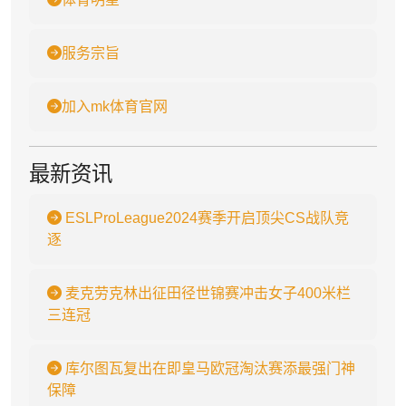
服务宗旨
加入mk体育官网
最新资讯
ESLProLeague2024赛季开启顶尖CS战队竞
逐
麦克劳克林出征田径世锦赛冲击女子400米栏
三连冠
库尔图瓦复出在即皇马欧冠淘汰赛添最强门神
保障