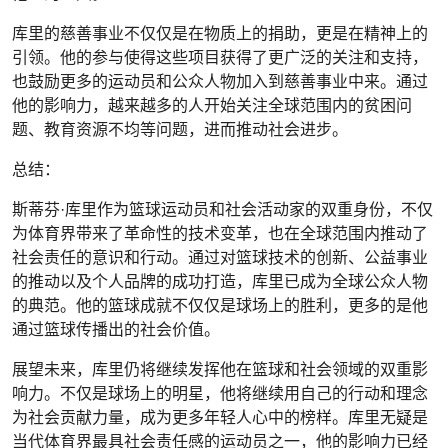
库里的慈善事业不仅仅是在物质上的捐助，更是在精神上的
引领。他的参与使得这些项目获得了更广泛的关注和支持，
也鼓励更多的运动员和公众人物加入到慈善事业中来。通过
他的影响力，越来越多的人开始关注全球范围内的贫困问
题、教育资源不均等问题，进而推动社会进步。
总结：
斯蒂芬·库里作为篮球运动员和社会活动家的双重身份，不仅
为体育界带来了革命性的技术变革，也在全球范围内推动了
社会责任的意识和行动。通过对篮球技术的创新、公益事业
的推动以及个人品牌的成功打造，库里已成为全球公众人物
的典范。他的篮球成就不仅仅是球场上的胜利，更多的是他
通过篮球传播出的社会价值。
展望未来，库里仍将继续发挥他在篮球和社会领域的双重影
响力。不仅是球场上的明星，他将继续用自己的行动和理念
为社会贡献力量，成为更多年轻人心中的榜样。库里无疑是
当代体育界最具社会责任感的运动员之一，他的影响力已经