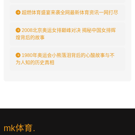
超燃体育盛宴来袭全网最新体育资讯一网打尽
2008北京奥运女排巅峰对决 揭秘中国女排辉
煌背后的故事
1980年奥运会小熊落泪背后的心酸故事与不
为人知的历史真相
mk体育
.