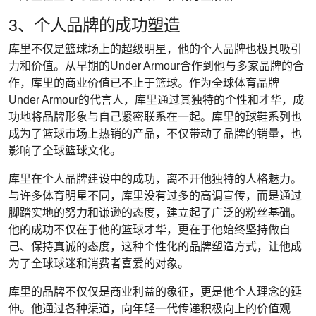
3、个人品牌的成功塑造
库里不仅是篮球场上的超级明星，他的个人品牌也极具吸引
力和价值。从早期的Under Armour合作到他与多家品牌的合
作，库里的商业价值已不止于篮球。作为全球体育品牌
Under Armour的代言人，库里通过其独特的个性和才华，成
功地将品牌形象与自己紧密联系在一起。库里的球鞋系列也
成为了篮球市场上热销的产品，不仅带动了品牌的销量，也
影响了全球篮球文化。
库里在个人品牌建设中的成功，离不开他独特的人格魅力。
与许多体育明星不同，库里没有过多的高调宣传，而是通过
脚踏实地的努力和谦逊的态度，建立起了广泛的粉丝基础。
他的成功不仅在于他的篮球才华，更在于他始终坚持做自
己、保持真诚的态度，这种个性化的品牌塑造方式，让他成
为了全球球迷和消费者喜爱的对象。
库里的品牌不仅仅是商业利益的象征，更是他个人理念的延
伸。他通过各种渠道，向年轻一代传递积极向上的价值观