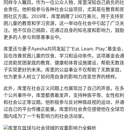
同样令人瞩目。作为一位公众人物，库里深知自己肩负的社
会责任。他积极参与各种社会公益项目，尤其是在教育和贫
困社区方面。2019年，库里捐赠了100万美元，用于支持贫
困儿童的教育和学习资源，这一举动在社会中引起了广泛关
注。他不仅自己捐款，还通过自身的知名度和影响力，鼓励
更多的人参与到慈善事业中。
库里还与妻子Ayesha共同发起了"Eat. Learn. Play."基金会，
旨在改善贫困儿童的饮食、学习和运动条件。这项基金会通
过资助贫困家庭的教育、健康和体育设施建设，帮助无数孩
子实现更好的未来。库里的公益事业不仅帮助了无数家庭，
也为更多人树立了如何用自身的影响力改变世界的榜样。
此外，库里在社会正义问题上也展现出了自己的声音。在多
个公共事件中，库里都勇敢发声，支持种族平等、女性权利
和社会公正等议题。他积极参与反对种族歧视的运动，并通
过自己的平台传播正能量。库里的社会责任感使他在全球范
围内成为了一个有影响力的社会活动家。