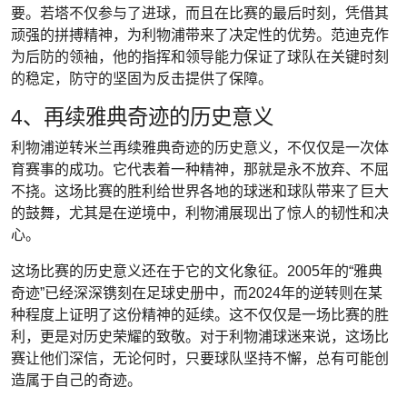
要。若塔不仅参与了进球，而且在比赛的最后时刻，凭借其
顽强的拼搏精神，为利物浦带来了决定性的优势。范迪克作
为后防的领袖，他的指挥和领导能力保证了球队在关键时刻
的稳定，防守的坚固为反击提供了保障。
4、再续雅典奇迹的历史意义
利物浦逆转米兰再续雅典奇迹的历史意义，不仅仅是一次体
育赛事的成功。它代表着一种精神，那就是永不放弃、不屈
不挠。这场比赛的胜利给世界各地的球迷和球队带来了巨大
的鼓舞，尤其是在逆境中，利物浦展现出了惊人的韧性和决
心。
这场比赛的历史意义还在于它的文化象征。2005年的“雅典
奇迹”已经深深镌刻在足球史册中，而2024年的逆转则在某
种程度上证明了这份精神的延续。这不仅仅是一场比赛的胜
利，更是对历史荣耀的致敬。对于利物浦球迷来说，这场比
赛让他们深信，无论何时，只要球队坚持不懈，总有可能创
造属于自己的奇迹。