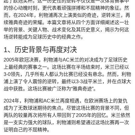
起了欧冠奖杯。这一历史性的逆转不仅仅是一次体育赛事中
的惊心动魄时刻，更代表着顽强拼搏和不屈精神的象征。然
而，在2024年，利物浦再次上演类似的奇迹，逆转米兰，再
续雅典奇迹的荣耀。本篇文章将从四个方面详细阐述这一壮
举的背景、关键人物、战术变化及其历史意义，揭示为何这
场逆转能成为足球历史中的经典之作。
1、历史背景与再度对决
2005年欧冠决赛，利物浦与AC米兰的对决成为了足球历史
上最经典的赛事之一。这场比赛在半场结束时，米兰已经以
3-0领先，几乎所有人都认为比赛已经没有悬念。然而，利物
浦上演了令人震惊的逆转，最终以3-3战平米兰，并在点球大
战中获胜。这场比赛被广泛称为“雅典奇迹”。
2024年，利物浦和AC米兰再度相遇，在欧洲赛场上的复仇
成为了无数球迷期待的焦点。尽管这场比赛的背景不同，但
两队的较量再次将所有人带回到了2005年的回忆。米兰依然
是一支实力强大的球队，利物浦则希望通过这场比赛再一次
证明自己的不屈精神。