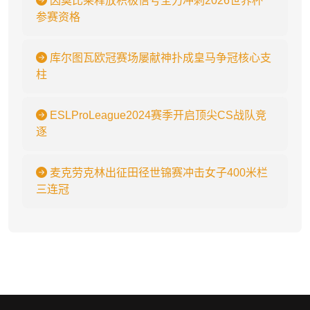
因莫比莱释放积极信号全力冲刺2026世界杯
参赛资格
库尔图瓦欧冠赛场屡献神扑成皇马争冠核心支
柱
ESLProLeague2024赛季开启顶尖CS战队竞
逐
麦克劳克林出征田径世锦赛冲击女子400米栏
三连冠