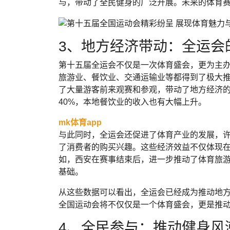
与，带动了全民健身的广泛开展。未来的体育
3、地方经济带动：全运会
第十五届全运会不仅是一次体育盛会，更为主
旅游业、餐饮业、交通运输业等都得到了极大推
了大量游客前来观赛和参观，带动了地方经济
40%，本地餐饮业的收入也有大幅上升。
mk体育app
与此同时，全运会还促进了体育产业的发展，
了消费者的购买兴趣。这些经济效益不仅体现
如，西安在赛事结束后，进一步推动了体育旅
基础。
从这些数据可以看出，全运会已经成为推动地
全国运动会将不仅仅是一个体育盛会，更是推
4、全民参与：推动健身风