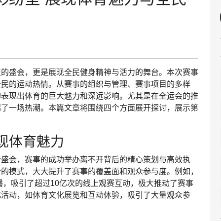
技的盛会，更是展现全民健身精神与活力的舞台。本次赛事
全民的运动热情。从赛事的组织与管理、赛事项目的多样
均表现出体育的巨大魅力和深远影响。尤其是在全运会的推
起了一场热潮。本篇文章将围绕四个方面展开探讨，展示第
现体育魅力
新盛会，赛事的成功举办离不开背后的精心策划与高效执
合的模式，大大提升了赛事的覆盖面和观众参与度。例如，
播，吸引了超过10亿次的线上观赛互动，极大推动了赛事
化活动，如体育文化展览和互动体验，吸引了大量观众参