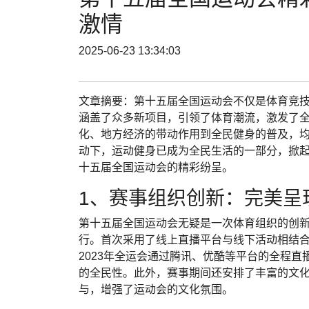
激情
2025-06-23 13:34:03
文章摘要：第十五届全国运动会不仅是体育竞
涵盖了众多新项目，引领了体育潮流，激发了
化、地方经济的带动作用到全民健身的普及，
动下，运动健身已成为全民生活的一部分，掀
十五届全国运动会的精彩纷呈。
1、赛事组织创新：完美呈
第十五届全国运动会无疑是一次体育组织的创
行。首次采用了线上直播平台与线下活动相结
2023年全运会通过腾讯、优酷等平台的全程直
的全民性。此外，赛事期间还安排了丰富的文
与，增强了运动会的文化氛围。