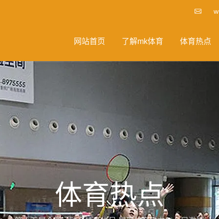
w
网站首页
了解mk体育
体育热点
体育热点