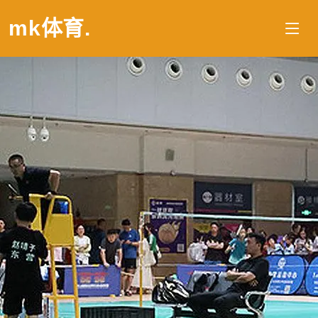
mk体育
.