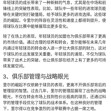
年轻球员的成长带来了一种新鲜的气息，尤其是在中场和前
锋线上的突破性表现。比如，球队中一些年轻的进攻球员能
够在关键时刻打破僵局，给予球队更多的进攻选择。这些球
员的崛起，令里尔的阵容在灵活性和速度上都得到提升，使
得球队在比赛中能够展现出更多变化。
除了在场上的表现，年轻球员的加盟也为俱乐部带来了更高
的市场价值。通过合理的培养和转会，里尔能够在未来几年
内通过年轻球员的转会收入进一步壮大俱乐部的财力，这对
于球队的长远发展至关重要。年轻球员的涌现，不仅为球队
带来了战术上的突破，也让俱乐部在经济上有了更多的可持
续发展空间。
3、俱乐部管理与战略眼光
里尔的崛起不仅依赖于球员的表现，更离不开俱乐部背后的
管理层的智慧。过去几年，里尔的管理层展现了出色的战略
眼光，不仅在转会市场上找到性价比极高的球员，还通过科
学的管理手段优化了球队的战术体系。在这种良好的管理
下，里尔得以在竞争激烈的法甲联赛中占据一席之地。