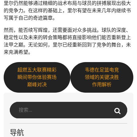
里尔仍然能够通过精细的战术布局与球员的拼搏展现出极大
的竞争力。在这样的基础上，里尔有望在未来几年内继续书
写属于自己的奇迹篇章。
然而，能否续写辉煌，还需要面对众多挑战。球队的深度、
稳定性以及未来的转会策略都将直接影响他们能否重新登上
法甲之巅。无论如何，里尔已经重新回到了竞争的舞台，未
来充满希望。
超燃五大联赛精彩
韦德在足篮电竞
瞬间带你体验赛场
领域的关键决胜
巅峰对决
作用解析
导航