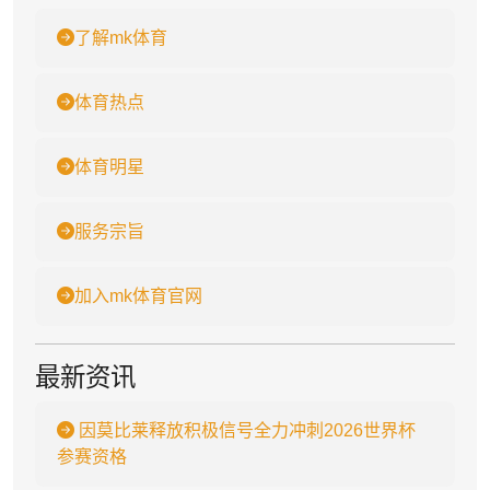
了解mk体育
体育热点
体育明星
服务宗旨
加入mk体育官网
最新资讯
因莫比莱释放积极信号全力冲刺2026世界杯
参赛资格