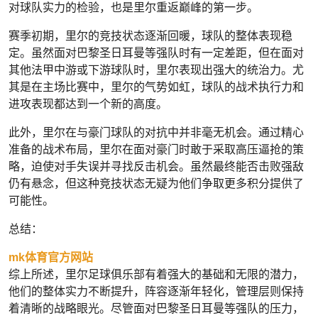
对球队实力的检验，也是里尔重返巅峰的第一步。
赛季初期，里尔的竞技状态逐渐回暖，球队的整体表现稳
定。虽然面对巴黎圣日耳曼等强队时有一定差距，但在面对
其他法甲中游或下游球队时，里尔表现出强大的统治力。尤
其是在主场比赛中，里尔的气势如虹，球队的战术执行力和
进攻表现都达到一个新的高度。
此外，里尔在与豪门球队的对抗中并非毫无机会。通过精心
准备的战术布局，里尔在面对豪门时敢于采取高压逼抢的策
略，迫使对手失误并寻找反击机会。虽然最终能否击败强敌
仍有悬念，但这种竞技状态无疑为他们争取更多积分提供了
可能性。
总结：
mk体育官方网站
综上所述，里尔足球俱乐部有着强大的基础和无限的潜力，
他们的整体实力不断提升，阵容逐渐年轻化，管理层则保持
着清晰的战略眼光。尽管面对巴黎圣日耳曼等强队的压力，