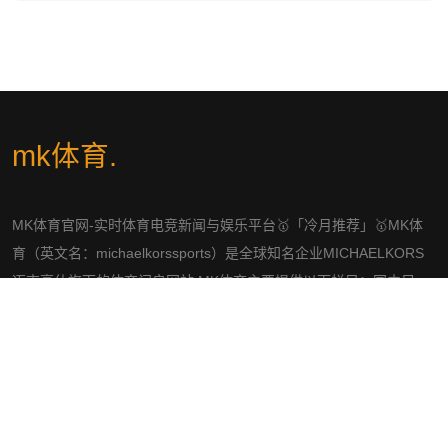
mk体育
.
MK体育官网-实时体育电竞新闻与娱乐平台🥇「冷月推荐」🥇MK体
育（英文名：michaelkorssports）是全球知名企业MICHAELKORS
迈克高仕旗下的体育门户网站,MK体育主要提供以下栏目：国内足
球、国际足球、NBA、CBA、综合体育、奥运、直播、彩票、竞猜等,
在各项指标中均树立了绝对领先地位。MK体育为亿级海量用户提供
稳定优质的各类服务,始终处于稳健发展的状态。
社交平台