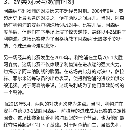
3、经典对决与激情时刻
阿森纳与利物浦的对决历来不乏经典时刻。2004年9月，英
超历史上最著名的对决之一便在两队之间展开。当时，阿森
纳在利物浦的安菲尔德球场迎战对手。比赛开局，阿森纳一
度落后，但他们在下半场上演了惊天逆转，最终以4-2战胜了
利物浦。这场比赛成为了温格执教下阿森纳“无败赛季”的开
端，令球迷至今难以忘怀。
另一场经典的比赛发生在2018年，利物浦在主场以5-1大胜
阿森纳。这场比赛不仅体现了利物浦在进攻端的强大火力，
也揭示了阿森纳防线的脆弱。在这场高比分的对决中，萨拉
赫、菲尔米诺等球员的出色表现，使得利物浦的进攻如洪水
般迅猛。对于阿森纳来说，这场失利成为了他们重建防线的
一个警钟。
而2019年5月，两队的对决再次成为焦点。当时，利物浦在
安菲尔德以3-1战胜阿森纳，萨拉赫的进球成为比赛的决定性
因素。这场比赛象征着利物浦崛起的一个节点，也为他们最
终夺得英超冠军打下了基础。对于阿森纳而言，虽然失利，