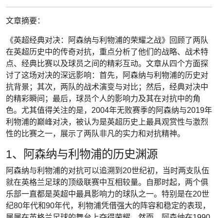
文章摘要：
《英超经典对决：阿森纳与利物浦的荣耀之战》回顾了两队
在英超历史中的传奇对抗，重点分析了他们的战略、战术特
点、经典比赛以及球员之间的精彩互动。文章从四个方面探
讨了这场对决的深远影响：首先，阿森纳与利物浦的历史对
抗背景；其次，两队的战术演变与对比；然后，经典对决中
的精彩瞬间；最后，球员个人的影响力及其在对抗中的角
色。尤其值得关注的是，2004年无败赛季的阿森纳与2019年
利物浦的巅峰对决，被认为是英超历史上最具观赏性与激烈
性的比赛之一，展示了两队非凡的实力和对抗精神。
1、阿森纳与利物浦的历史渊源
阿森纳与利物浦的对抗可以追溯到20世纪初，当时两支队伍
就在英格兰足球的顶级联赛中互相较量。自那时起，两个俱
乐部一直都是英超中最具影响力的球队之一。特别是在20世
纪80年代和90年代，利物浦凭借强大的阵容和稳定的表现，
屡屡在英格兰足球的舞台上夺得荣耀。然而，阿森纳在1990