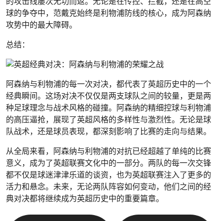
的攻击线屡次无功而返。无论是在传控、拦截，还是在高空
球的争夺中，范戴克始终是利物浦防线的核心，成为阿森纳
攻势中的最大障碍。
总结：
阿森纳与利物浦的每一次对决，都代表了英超历史中的一个
经典瞬间。这场对决不仅仅是两支球队之间的较量，更是两
种足球理念与战术风格的碰撞。阿森纳的精细控球与利物浦
的高压逼抢，展现了英超风格的多样性与激烈性。无论是球
队战术，还是球员表现，都深刻影响了比赛的走向与结果。
从全局来看，阿森纳与利物浦的对抗已经超越了单纯的比赛
意义，成为了英超联赛文化中的一部分。两队的每一次交锋
都不仅是球迷津津乐道的谈资，也为英超联赛注入了更多的
活力和悬念。未来，无论两队阵容如何变动，他们之间的经
典对决都将继续成为英超历史中的重要篇章。