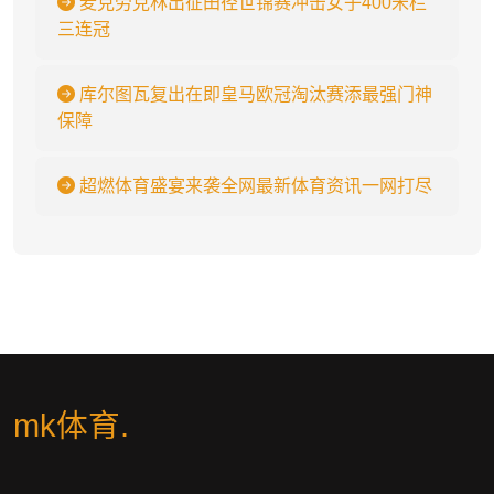
麦克劳克林出征田径世锦赛冲击女子400米栏
三连冠
库尔图瓦复出在即皇马欧冠淘汰赛添最强门神
保障
超燃体育盛宴来袭全网最新体育资讯一网打尽
mk体育
.