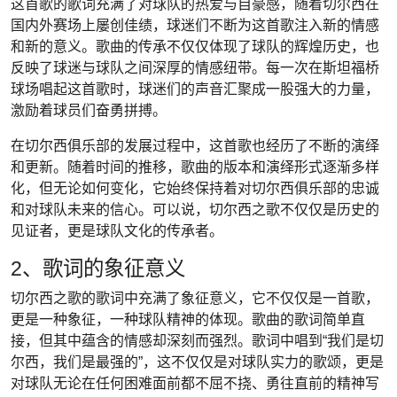
这首歌的歌词充满了对球队的热爱与自豪感，随着切尔西在
国内外赛场上屡创佳绩，球迷们不断为这首歌注入新的情感
和新的意义。歌曲的传承不仅仅体现了球队的辉煌历史，也
反映了球迷与球队之间深厚的情感纽带。每一次在斯坦福桥
球场唱起这首歌时，球迷们的声音汇聚成一股强大的力量，
激励着球员们奋勇拼搏。
在切尔西俱乐部的发展过程中，这首歌也经历了不断的演绎
和更新。随着时间的推移，歌曲的版本和演绎形式逐渐多样
化，但无论如何变化，它始终保持着对切尔西俱乐部的忠诚
和对球队未来的信心。可以说，切尔西之歌不仅仅是历史的
见证者，更是球队文化的传承者。
2、歌词的象征意义
切尔西之歌的歌词中充满了象征意义，它不仅仅是一首歌，
更是一种象征，一种球队精神的体现。歌曲的歌词简单直
接，但其中蕴含的情感却深刻而强烈。歌词中唱到“我们是切
尔西，我们是最强的”，这不仅仅是对球队实力的歌颂，更是
对球队无论在任何困难面前都不屈不挠、勇往直前的精神写