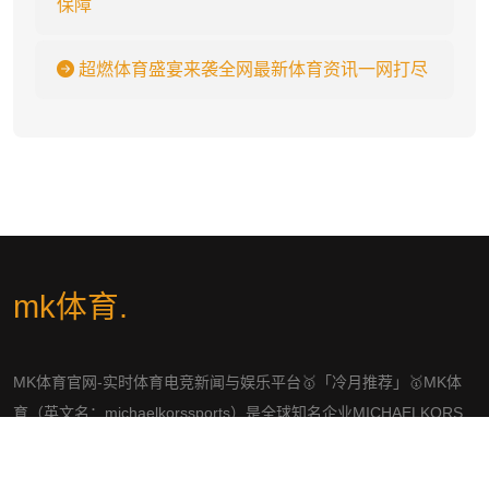
保障
超燃体育盛宴来袭全网最新体育资讯一网打尽
mk体育
.
MK体育官网-实时体育电竞新闻与娱乐平台🥇「冷月推荐」🥇MK体
育（英文名：michaelkorssports）是全球知名企业MICHAELKORS
迈克高仕旗下的体育门户网站,MK体育主要提供以下栏目：国内足
球、国际足球、NBA、CBA、综合体育、奥运、直播、彩票、竞猜等,