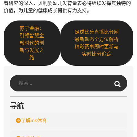
着研究的深入，贝利婴幼儿发育量表必将继续发挥其独特的
价值，为儿童的健康成长提供有力支持。
苏宁金融：
足球比分直播比分网
引领智慧金
最新动态全方位解析
融时代的创
精彩赛事即时更新与
新与发展之
实时比分追踪
路
导航
了解mk体育