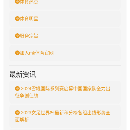
体育热点
体育明星
服务宗旨
加入mk体育官网
最新资讯
2024雪橇国际系列赛启幕中国国家队全力出
征争创佳绩
2023女足世界杯最新积分榜各组出线形势全
面解析