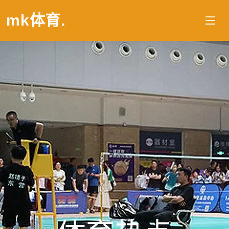
mk体育
.