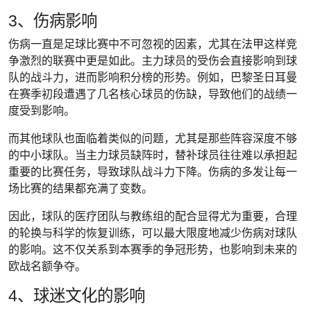
3、伤病影响
伤病一直是足球比赛中不可忽视的因素，尤其在法甲这样竞
争激烈的联赛中更是如此。主力球员的受伤会直接影响到球
队的战斗力，进而影响积分榜的形势。例如，巴黎圣日耳曼
在赛季初段遭遇了几名核心球员的伤缺，导致他们的战绩一
度受到影响。
而其他球队也面临着类似的问题，尤其是那些阵容深度不够
的中小球队。当主力球员缺阵时，替补球员往往难以承担起
重要的比赛任务，导致球队战斗力下降。伤病的多发让每一
场比赛的结果都充满了变数。
因此，球队的医疗团队与教练组的配合显得尤为重要，合理
的轮换与科学的恢复训练，可以最大限度地减少伤病对球队
的影响。这不仅关系到本赛季的争冠形势，也影响到未来的
欧战名额争夺。
4、球迷文化的影响