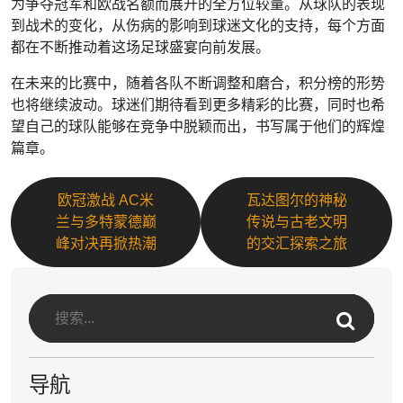
为争夺冠军和欧战名额而展开的全方位较量。从球队的表现
到战术的变化，从伤病的影响到球迷文化的支持，每个方面
都在不断推动着这场足球盛宴向前发展。
在未来的比赛中，随着各队不断调整和磨合，积分榜的形势
也将继续波动。球迷们期待看到更多精彩的比赛，同时也希
望自己的球队能够在竞争中脱颖而出，书写属于他们的辉煌
篇章。
欧冠激战 AC米
瓦达图尔的神秘
兰与多特蒙德巅
传说与古老文明
峰对决再掀热潮
的交汇探索之旅
导航