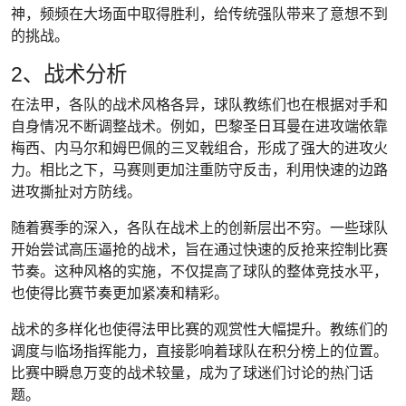
神，频频在大场面中取得胜利，给传统强队带来了意想不到
的挑战。
2、战术分析
在法甲，各队的战术风格各异，球队教练们也在根据对手和
自身情况不断调整战术。例如，巴黎圣日耳曼在进攻端依靠
梅西、内马尔和姆巴佩的三叉戟组合，形成了强大的进攻火
力。相比之下，马赛则更加注重防守反击，利用快速的边路
进攻撕扯对方防线。
随着赛季的深入，各队在战术上的创新层出不穷。一些球队
开始尝试高压逼抢的战术，旨在通过快速的反抢来控制比赛
节奏。这种风格的实施，不仅提高了球队的整体竞技水平，
也使得比赛节奏更加紧凑和精彩。
战术的多样化也使得法甲比赛的观赏性大幅提升。教练们的
调度与临场指挥能力，直接影响着球队在积分榜上的位置。
比赛中瞬息万变的战术较量，成为了球迷们讨论的热门话
题。