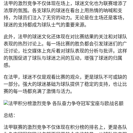
法甲的激烈竞争不仅体现在场上，球迷文化也为联赛增添了
浓厚的氛围。各支球队的球迷在看台上用热情的呐喊和支
持，为球员们注入了无穷的动力。无论是在主场还是客场，
球迷的支持都成为球队士气的重要来源。
此外，法甲的球迷文化还体现在对比赛结果的关注和对球队
表现的热烈讨论上。每一场比赛的胜负都会引发球迷们的广
泛讨论，社交媒体上充斥着对球队表现的分析与批评。这样
的氛围促进了球队与球迷之间的互动，增强了球迷的归属
感。
在法甲，球迷不仅是观看比赛的观众，更是球队不可或缺的
一部分。强大的球迷基础为球队提供了稳定的支持，也让比
赛的每一场都充满了激情与活力。
总结：
法甲联赛的激烈竞争不仅体现在积分榜的排名上，更是各队