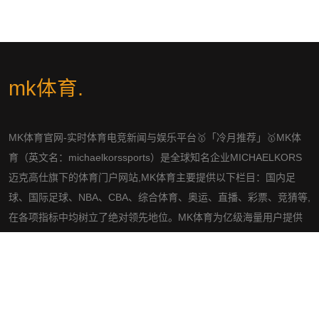
mk体育
.
MK体育官网-实时体育电竞新闻与娱乐平台🥇「冷月推荐」🥇MK体
育（英文名：michaelkorssports）是全球知名企业MICHAELKORS
迈克高仕旗下的体育门户网站,MK体育主要提供以下栏目：国内足
球、国际足球、NBA、CBA、综合体育、奥运、直播、彩票、竞猜等,
在各项指标中均树立了绝对领先地位。MK体育为亿级海量用户提供
稳定优质的各类服务,始终处于稳健发展的状态。
社交平台