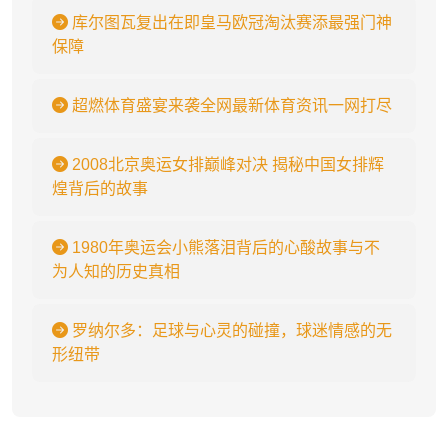
库尔图瓦复出在即皇马欧冠淘汰赛添最强门神
保障
超燃体育盛宴来袭全网最新体育资讯一网打尽
2008北京奥运女排巅峰对决 揭秘中国女排辉
煌背后的故事
1980年奥运会小熊落泪背后的心酸故事与不
为人知的历史真相
罗纳尔多：足球与心灵的碰撞，球迷情感的无
形纽带