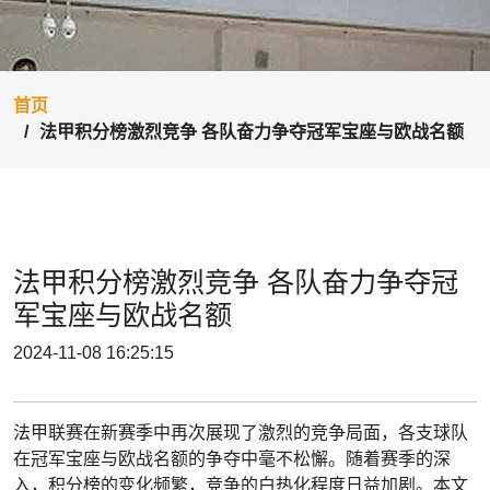
首页
法甲积分榜激烈竞争 各队奋力争夺冠军宝座与欧战名额
法甲积分榜激烈竞争 各队奋力争夺冠
军宝座与欧战名额
2024-11-08 16:25:15
法甲联赛在新赛季中再次展现了激烈的竞争局面，各支球队
在冠军宝座与欧战名额的争夺中毫不松懈。随着赛季的深
入，积分榜的变化频繁，竞争的白热化程度日益加剧。本文