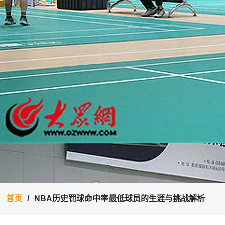
首页
NBA历史罚球命中率最低球员的生涯与挑战解析