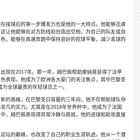
他在接球后的第一步爆发力也是他的一大特点。他能够迅速
，这让他能够在对方防线前创造出空档，为自己的队友或自
出色，能够在高速奔跑中保持良好的控球平衡，减少丢球的
出现在2017年。那一年，姆巴佩帮助摩纳哥获得了法甲
出色表现，他成为了欧洲各大豪门的关注焦点，其中巴黎圣
，成为全球最贵的年轻球员之一。
了新的高峰。在巴黎圣日耳曼的三年间，他不仅帮助球队夺
非凡的实力。尤其是在2018年世界杯中，他成为了法国
事中，姆巴佩表现得异常冷静与高效，他的进球和助攻直接
际足坛的巅峰，也改变了自己的职业生涯轨迹。他从一个潜