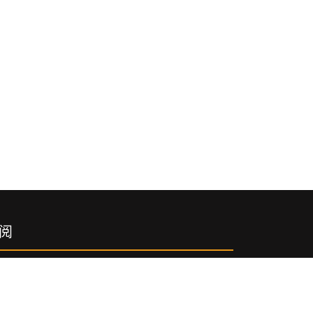
阅
阅我们的邮箱地址以获取最大的活动优惠力度哦!