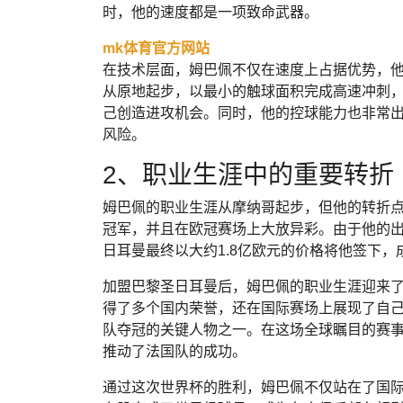
时，他的速度都是一项致命武器。
mk体育官方网站
在技术层面，姆巴佩不仅在速度上占据优势，
从原地起步，以最小的触球面积完成高速冲刺
己创造进攻机会。同时，他的控球能力也非常
风险。
2、职业生涯中的重要转折
姆巴佩的职业生涯从摩纳哥起步，但他的转折点
冠军，并且在欧冠赛场上大放异彩。由于他的
日耳曼最终以大约1.8亿欧元的价格将他签下
加盟巴黎圣日耳曼后，姆巴佩的职业生涯迎来
得了多个国内荣誉，还在国际赛场上展现了自己
队夺冠的关键人物之一。在这场全球瞩目的赛
推动了法国队的成功。
通过这次世界杯的胜利，姆巴佩不仅站在了国