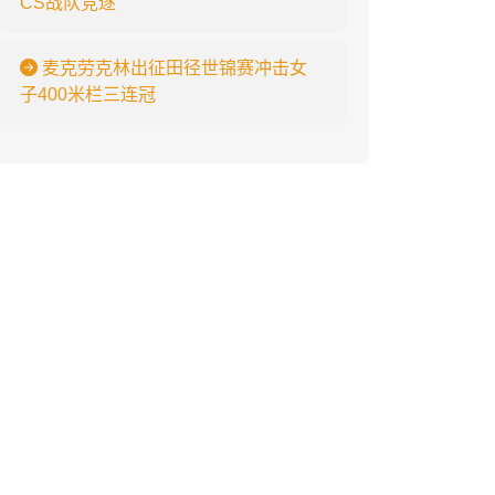
CS战队竞逐
麦克劳克林出征田径世锦赛冲击女
子400米栏三连冠