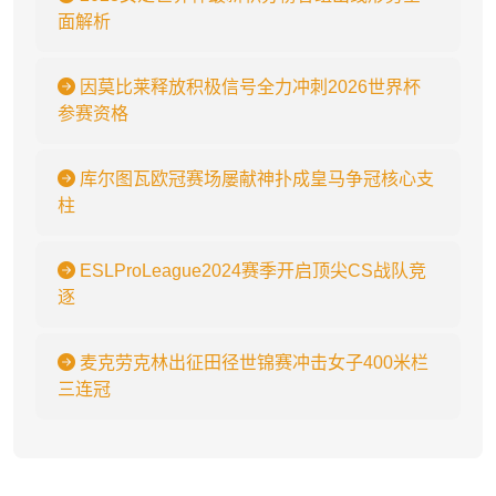
面解析
因莫比莱释放积极信号全力冲刺2026世界杯
参赛资格
库尔图瓦欧冠赛场屡献神扑成皇马争冠核心支
柱
ESLProLeague2024赛季开启顶尖CS战队竞
逐
麦克劳克林出征田径世锦赛冲击女子400米栏
三连冠