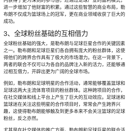
内获得了更为深刻的参与感，还通过足球产业的盈利模式，
进一步增加了他财富的积累。通过这些智慧的商业布局，勒
布朗不仅成为篮球场上的冠军，更在商业领域收获了巨大的
成功。
3、全球粉丝基础的互相借力
全球粉丝基础的强大，是勒布朗与足球巨星合作的关键因素
之一。勒布朗和足球巨星们各自拥有庞大的粉丝群体，这使
得他们的跨界合作具有了极大的市场潜力。在这一背景下，
两者的联合不仅可以为各自的品牌注入新的活力，还能够通
过相互借力，开辟出更为广阔的全球市场。
例如，勒布朗和足球明星的合作活动，通常能够覆盖篮球和
足球这两大主流体育项目的粉丝群体。这种跨项目的合作，
在社交媒体和线上平台上产生了巨大的互动效应。足球迷和
篮球迷在关注这些明星的合作项目时，常常会产生跨界兴
趣，这使得勒布朗能够触及到更多本来不会关注篮球的足球
粉丝，反之亦然。
尤其是在社交媒体的推广方面，勒布朗和足球巨星的联合活