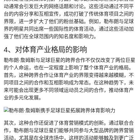
动通常会引发巨大的网络话题和讨论。这些活动通过不同平
台的内容分享和互相宣传，成功打破了传统体育项目之间的
界限，进一步扩大了他们的粉丝基础。例如，勒布朗与足球
界的明星共同出席一些国际性的体育活动，通过这些活动加
强了他们在全球范围内的知名度和影响力。
4、对体育产业格局的影响
勒布朗·詹姆斯与足球巨星的跨界合作不仅仅改变了两位巨星
的个人命运，也在一定程度上影响了整个体育产业的格局。
首先，这种跨界合作让体育产业的界限变得越来越模糊，不
同项目之间的合作和互相影响成为常态。在这种趋势下，未
来可能会出现更多不同领域运动员之间的合作，推动体育产
业的多元化发展。
其次，这种合作还促进了体育营销模式的创新。通过联合合
作，勒布朗与足球巨星们能够共同参与大型品牌的跨界营销
活动，尤其是在全球市场中，这样的活动能够触及到更广泛