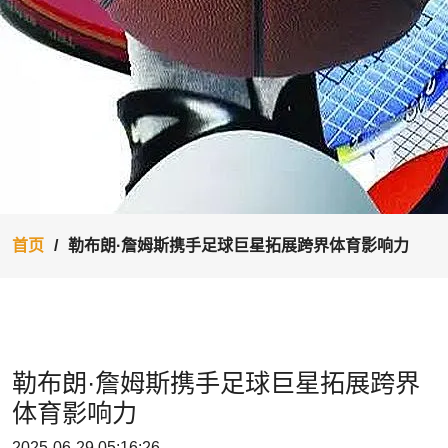
首页
勒布朗·詹姆斯携手足球巨星拓展跨界体育影响力
勒布朗·詹姆斯携手足球巨星拓展跨界
体育影响力
2025-06-29 05:16:26