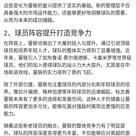
这些变化为曼联的复兴提供了坚实的基础。新的管理层不仅
具备强大的市场运作能力，还能够更好地洞察球队的需要，
从而为未来的成功铺路。
2、球员阵容提升打造竞争力
在阵容上，曼联也做出了大量的投入与提升。通过引进顶级
球员和培养年轻人才，球队的整体实力得到了显著增强。近
年来，曼联引入了如布鲁诺·费尔南德斯、卡塞米罗等世界级
球员，他们的加入使得球队的战斗力大大提升。尤其是在中
场和进攻线，曼联的实力得到了质的飞跃。
除了外部引援，曼联也注重球员的内部分化和年轻球员的培
养。像拉什福德、格林伍德等年轻球员的迅速崛起，标志着
曼联未来有了更多的选择和发展空间。这种人才的储备让曼
联的阵容更加多元化，能够在面对强敌时展现出更强的应变
能力。
随着这些新老球员的融合，曼联的整体竞争力有了明显提
升。球队的阵容深度变得更为丰富，不仅能够应对英超的激