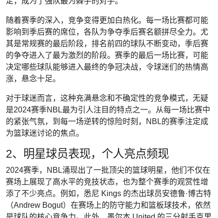
定，成为了强队最为棘手的对手。
随着赛季的深入，竞争变得更加白热化。每一场比赛都可能
影响到季后赛的席位，各队为争夺季后赛名额拼尽全力。尤
其是常规赛的最后阶段，排名前四的球队不断变动，季后赛
的争夺进入了最为激烈的阶段。赛季的最后一场比赛，可能
决定哪些球队能够进入最终的争冠决战，令球迷们的热情高
涨，悬念十足。
对于球迷而言，这种充满悬念和不确定性的竞争模式，无疑
是2024赛季NBL最为引人注目的特点之一。从每一场比赛中
的紧张气氛，到每一场逆转的惊险时刻，NBL的赛季注定成
为篮球迷讨论的焦点。
2、明星球员表现，个人亮点频现
2024赛季，NBL涌现出了一批顶尖的篮球明星，他们不仅在
赛场上展现了高水平的竞技状态，也为整个赛季的观赏性增
添了不少亮点。例如，悉尼 Kings 的杰出球员安德鲁·博古特
（Andrew Bogut）在赛场上的防守能力和篮板球技术，依然
是球队的核心竞争力。此外，墨尔本 United 的三分射手克里