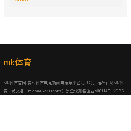
mk体育
.
MK体育官网-实时体育电竞新闻与娱乐平台🥇「冷月推荐」🥇MK体
育（英文名：michaelkorssports）是全球知名企业MICHAELKORS
迈克高仕旗下的体育门户网站,MK体育主要提供以下栏目：国内足
球、国际足球、NBA、CBA、综合体育、奥运、直播、彩票、竞猜等,
在各项指标中均树立了绝对领先地位。MK体育为亿级海量用户提供
稳定优质的各类服务,始终处于稳健发展的状态。