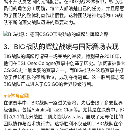
离不开队员之间的无缝配合。在BIG的战术体系中，核心成
员们的角色分工明确，每个人都清楚自己的任务，并且愿意
为了团队的整体利益作出牺牲。这种团队精神也成为BIG战
队不断向顶尖战队迈进的重要动力。
3、BIG战队的辉煌战绩与国际赛场表现
BIG战队的崛起可谓是一场完美的逆袭，特别是在2018年，
他们在ESL One: Cologne赛事中创造了历史。该赛事被誉为
CS:GO史上最重要的赛事之一，而BIG战队在这场赛事中打
破了传统强队的垄断地位，成功夺得冠军。这一胜利标志着
BIG战队正式进入了CS:GO的世界顶级行列。
mk体育官网
在该赛事中，BIG战队一路过关斩将，先后击败了多支世界
级强队，包括Astralis和FaZe Clan等。尤其是在决赛中，他
们以3-1的比分战胜了顶尖战队Astralis，展现了无与伦比的
团队协作与战术执行力。这场胜利不仅证明了BIG战队在个