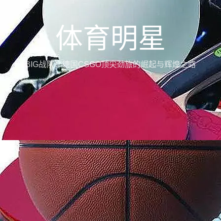
体育明星
BIG战队：德国CSGO顶尖劲旅的崛起与辉煌之路