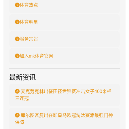
体育热点
体育明星
服务宗旨
加入mk体育官网
最新资讯
麦克劳克林出征田径世锦赛冲击女子400米栏
三连冠
库尔图瓦复出在即皇马欧冠淘汰赛添最强门神
保障