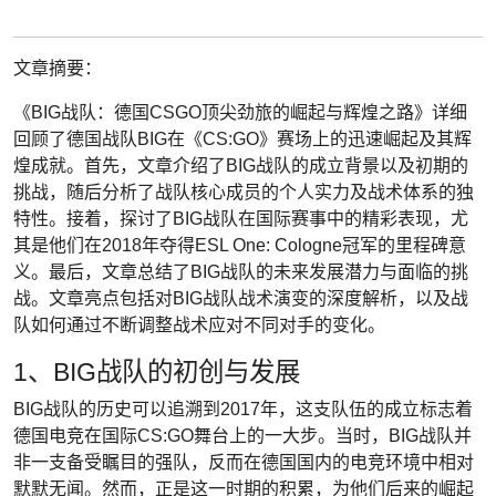
文章摘要：
《BIG战队：德国CSGO顶尖劲旅的崛起与辉煌之路》详细
回顾了德国战队BIG在《CS:GO》赛场上的迅速崛起及其辉
煌成就。首先，文章介绍了BIG战队的成立背景以及初期的
挑战，随后分析了战队核心成员的个人实力及战术体系的独
特性。接着，探讨了BIG战队在国际赛事中的精彩表现，尤
其是他们在2018年夺得ESL One: Cologne冠军的里程碑意
义。最后，文章总结了BIG战队的未来发展潜力与面临的挑
战。文章亮点包括对BIG战队战术演变的深度解析，以及战
队如何通过不断调整战术应对不同对手的变化。
1、BIG战队的初创与发展
BIG战队的历史可以追溯到2017年，这支队伍的成立标志着
德国电竞在国际CS:GO舞台上的一大步。当时，BIG战队并
非一支备受瞩目的强队，反而在德国国内的电竞环境中相对
默默无闻。然而，正是这一时期的积累，为他们后来的崛起