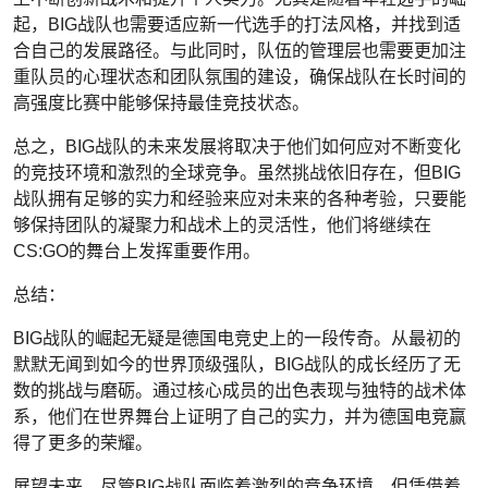
起，BIG战队也需要适应新一代选手的打法风格，并找到适
合自己的发展路径。与此同时，队伍的管理层也需要更加注
重队员的心理状态和团队氛围的建设，确保战队在长时间的
高强度比赛中能够保持最佳竞技状态。
总之，BIG战队的未来发展将取决于他们如何应对不断变化
的竞技环境和激烈的全球竞争。虽然挑战依旧存在，但BIG
战队拥有足够的实力和经验来应对未来的各种考验，只要能
够保持团队的凝聚力和战术上的灵活性，他们将继续在
CS:GO的舞台上发挥重要作用。
总结：
BIG战队的崛起无疑是德国电竞史上的一段传奇。从最初的
默默无闻到如今的世界顶级强队，BIG战队的成长经历了无
数的挑战与磨砺。通过核心成员的出色表现与独特的战术体
系，他们在世界舞台上证明了自己的实力，并为德国电竞赢
得了更多的荣耀。
展望未来，尽管BIG战队面临着激烈的竞争环境，但凭借着