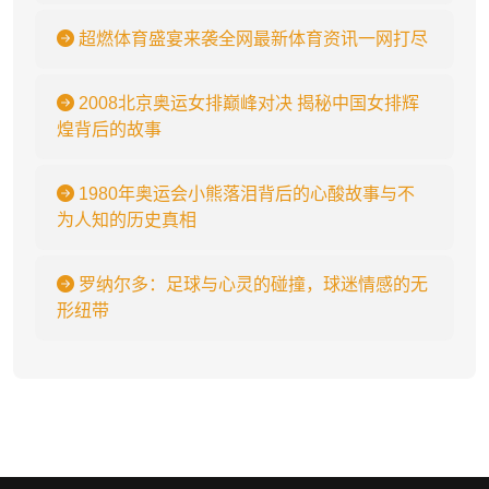
超燃体育盛宴来袭全网最新体育资讯一网打尽
2008北京奥运女排巅峰对决 揭秘中国女排辉
煌背后的故事
1980年奥运会小熊落泪背后的心酸故事与不
为人知的历史真相
罗纳尔多：足球与心灵的碰撞，球迷情感的无
形纽带