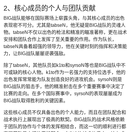
2、核心成员的个人与团队贡献
BIG战队能够在国际赛场上崭露头角，与其核心成员的出色
表现密不可分。尤其是tabseN，他无疑是BIG战队的灵魂人
物。tabseN不仅以出色的枪法和精准的瞄准著称，更在战术
安排和团队合作上发挥了至关重要的作用。作为队长，
tabseN具备着超强的领导力，他在关键时刻的指挥和决策能
力，让BIG战队屡屡逆袭强敌。
除了tabseN，其他队员如k1to和syrsoN等也是BIG战队中不
可或缺的核心人物。k1to作为一名强力的支持位选手，他的
出色发挥常常能为队友创造良好的进攻机会。syrsoN则是
BIG战队的狙击手，他的精准射击在多个重要赛事中决定了
比赛的走向。在多个国际赛事中，syrsoN的表现屡屡成为
BIG战队取得胜利的关键因素。
这些核心成员不仅具备出色的个人能力，而且在团队配合和
战术执行上展现出了极高的默契。BIG战队的战术风格依赖
于团队的协作与个体的发挥相结合，而这一切的顺利进行都