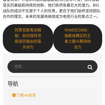
坚实的基础和持续的创新，他们依然有着巨大的潜力。BIG
战队的成功不仅源于个人的优秀，更在于他们始终坚持团队
合作的理念，未来的发展将继续成为电竞行业的焦点之一。
阿贾克斯青训揭
RAMZES666：
秘：如何保持顶
独联体赛区的王
级球员输出的强
者之路与赛场统
大动力
治力
导航
了解mk体育