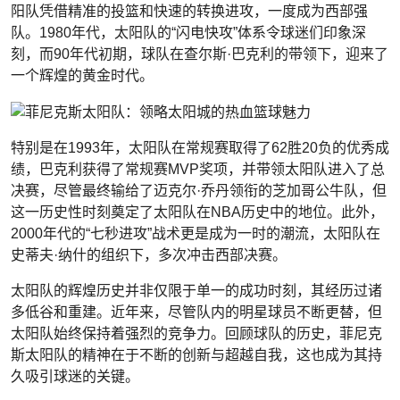
阳队凭借精准的投篮和快速的转换进攻，一度成为西部强
队。1980年代，太阳队的“闪电快攻”体系令球迷们印象深
刻，而90年代初期，球队在查尔斯·巴克利的带领下，迎来了
一个辉煌的黄金时代。
特别是在1993年，太阳队在常规赛取得了62胜20负的优秀成
绩，巴克利获得了常规赛MVP奖项，并带领太阳队进入了总
决赛，尽管最终输给了迈克尔·乔丹领衔的芝加哥公牛队，但
这一历史性时刻奠定了太阳队在NBA历史中的地位。此外，
2000年代的“七秒进攻”战术更是成为一时的潮流，太阳队在
史蒂夫·纳什的组织下，多次冲击西部决赛。
太阳队的辉煌历史并非仅限于单一的成功时刻，其经历过诸
多低谷和重建。近年来，尽管队内的明星球员不断更替，但
太阳队始终保持着强烈的竞争力。回顾球队的历史，菲尼克
斯太阳队的精神在于不断的创新与超越自我，这也成为其持
久吸引球迷的关键。