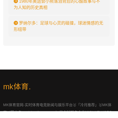
1980年奥运会小熊落泪背后的心酸故事与不
为人知的历史真相
罗纳尔多：足球与心灵的碰撞，球迷情感的无
形纽带
mk体育
.
MK体育官网-实时体育电竞新闻与娱乐平台🥇「冷月推荐」🥇MK体
育（英文名：michaelkorssports）是全球知名企业MICHAELKORS