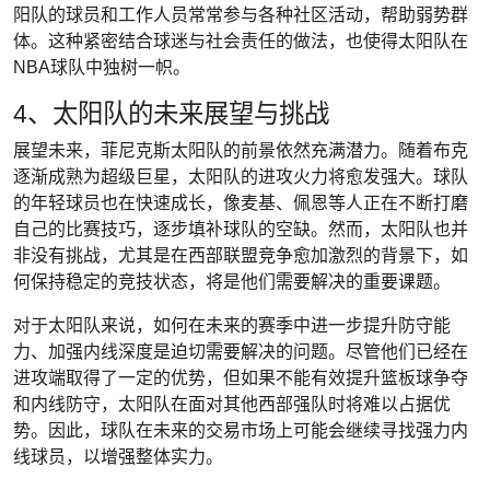
阳队的球员和工作人员常常参与各种社区活动，帮助弱势群
体。这种紧密结合球迷与社会责任的做法，也使得太阳队在
NBA球队中独树一帜。
4、太阳队的未来展望与挑战
展望未来，菲尼克斯太阳队的前景依然充满潜力。随着布克
逐渐成熟为超级巨星，太阳队的进攻火力将愈发强大。球队
的年轻球员也在快速成长，像麦基、佩恩等人正在不断打磨
自己的比赛技巧，逐步填补球队的空缺。然而，太阳队也并
非没有挑战，尤其是在西部联盟竞争愈加激烈的背景下，如
何保持稳定的竞技状态，将是他们需要解决的重要课题。
对于太阳队来说，如何在未来的赛季中进一步提升防守能
力、加强内线深度是迫切需要解决的问题。尽管他们已经在
进攻端取得了一定的优势，但如果不能有效提升篮板球争夺
和内线防守，太阳队在面对其他西部强队时将难以占据优
势。因此，球队在未来的交易市场上可能会继续寻找强力内
线球员，以增强整体实力。