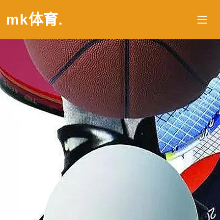
mk体育
.