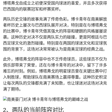
博塔弗戈自成立之初便深受国内球迷的喜爱，并且多次获得
巴西国内的联赛冠军和杯赛奖杯。
两队历史交锋的故事充满了传奇色彩。博卡青年在南美解放
者杯历史上屡次与巴西球队展开对决，特别是在与博塔弗戈
的比赛中，博卡青年凭借其强大的阵容和硬朗的风格屡屡逆
袭。这种历史对决不仅是两队实力的碰撞，更是阿根廷与巴
西足球文化的激烈碰撞。特别是在两国的球迷文化和足球氛
围的背景下，这场对决常常被认为是南美足球的经典之战。
此外，博塔弗戈的阵容中也不乏传奇球员，这些球员不仅为
俱乐部带来了荣誉，还在与博卡青年的对决中，留下了许多
难忘的时刻。例如，博塔弗戈的明星球员曾在关键比赛中打
入制胜球，帮助球队在南美赛场上赢得尊重。这种历史积淀
让每次两队的交锋都充满了未知数，也让球迷对这场对决充
满了期待。
2、两队的当前阵容对比