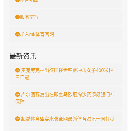
服务宗旨
加入mk体育官网
最新资讯
麦克劳克林出征田径世锦赛冲击女子400米栏
三连冠
库尔图瓦复出在即皇马欧冠淘汰赛添最强门神
保障
超燃体育盛宴来袭全网最新体育资讯一网打尽