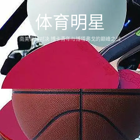
体育明星
南美豪门对决 博卡青年与博塔弗戈的巅峰之战