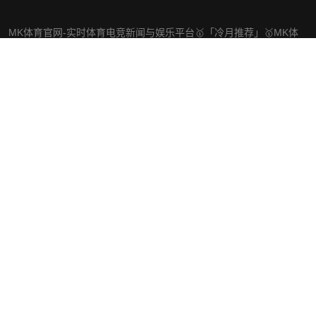
MK体育官网-实时体育电竞新闻与娱乐平台🥇「冷月推荐」🥇MK体
育（英文名：michaelkorssports）是全球知名企业MICHAELKORS
迈克高仕旗下的体育门户网站,MK体育主要提供以下栏目：国内足
球、国际足球、NBA、CBA、综合体育、奥运、直播、彩票、竞猜等,
在各项指标中均树立了绝对领先地位。MK体育为亿级海量用户提供
稳定优质的各类服务,始终处于稳健发展的状态。
社交平台
导航
了解mk体育
体育热点