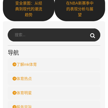
变全景图：从经
在NBA新赛季中
典到现代的潮流
的表现分析与展
趋势
望
导航
了解mk体育
体育热点
体育明星
服务宗旨