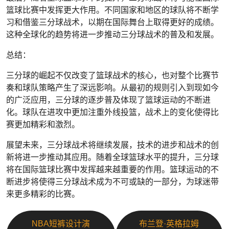
篮球比赛中发挥更大作用。不同国家和地区的球队将不断学
习和借鉴三分球战术，以期在国际舞台上取得更好的成绩。
这种全球化的趋势将进一步推动三分球战术的普及和发展。
总结：
三分球的崛起不仅改变了篮球战术的核心，也对整个比赛节
奏和球队策略产生了深远影响。从最初的规则引入到现如今
的广泛应用，三分球的逐步普及体现了篮球运动的不断进
化。球队在进攻中更加注重外线投篮，战术上的变化使得比
赛更加精彩和激烈。
展望未来，三分球战术将继续发展，技术的进步和战术的创
新将进一步推动其应用。随着全球篮球水平的提升，三分球
将在国际篮球比赛中发挥越来越重要的作用。篮球运动的不
断进步将使得三分球战术成为不可或缺的一部分，为球迷带
来更多精彩的比赛。
NBA短裤设计演
布兰登·英格拉姆