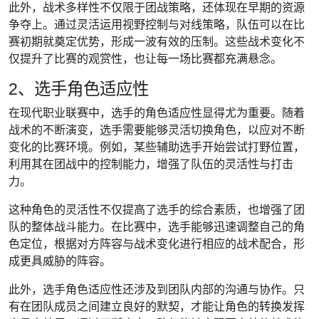
此外，战术多样性不仅限于团战策略，还体现在早期的资源
争夺上。通过灵活运用视野控制与对线策略，队伍可以在比
赛初期就奠定优势，形成一波有效的压制。这些战术变化不
仅提升了比赛的观赏性，也让每一场比赛都充满悬念。
2、选手角色适应性
在现代职业联赛中，选手的角色适应性显得尤为重要。随着
战术的不断演变，选手需要能够灵活切换角色，以应对不断
变化的比赛环境。例如，某些辅助选手开始尝试打野位置，
利用其在团战中的控制能力，增强了队伍的灵活性与打击
力。
这种角色的灵活性不仅提高了选手的综合素质，也增强了团
队的整体战斗能力。在比赛中，选手能够迅速调整自己的角
色定位，根据对方阵容与战术变化进行相应的战术配合，形
成更具威胁的阵容。
此外，选手角色适应性还涉及到团队内部的沟通与协作。只
有在团队成员之间建立良好的默契，才能让角色的转换发挥