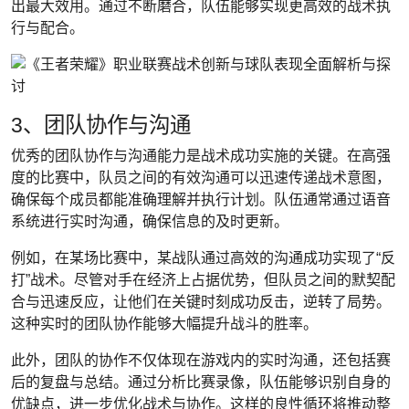
出最大效用。通过不断磨合，队伍能够实现更高效的战术执
行与配合。
3、团队协作与沟通
优秀的团队协作与沟通能力是战术成功实施的关键。在高强
度的比赛中，队员之间的有效沟通可以迅速传递战术意图，
确保每个成员都能准确理解并执行计划。队伍通常通过语音
系统进行实时沟通，确保信息的及时更新。
例如，在某场比赛中，某战队通过高效的沟通成功实现了“反
打”战术。尽管对手在经济上占据优势，但队员之间的默契配
合与迅速反应，让他们在关键时刻成功反击，逆转了局势。
这种实时的团队协作能够大幅提升战斗的胜率。
此外，团队的协作不仅体现在游戏内的实时沟通，还包括赛
后的复盘与总结。通过分析比赛录像，队伍能够识别自身的
优缺点，进一步优化战术与协作。这样的良性循环将推动整