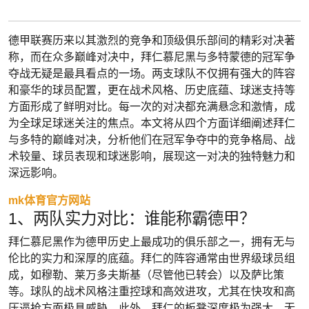
德甲联赛历来以其激烈的竞争和顶级俱乐部间的精彩对决著
称，而在众多巅峰对决中，拜仁慕尼黑与多特蒙德的冠军争
夺战无疑是最具看点的一场。两支球队不仅拥有强大的阵容
和豪华的球员配置，更在战术风格、历史底蕴、球迷支持等
方面形成了鲜明对比。每一次的对决都充满悬念和激情，成
为全球足球迷关注的焦点。本文将从四个方面详细阐述拜仁
与多特的巅峰对决，分析他们在冠军争夺中的竞争格局、战
术较量、球员表现和球迷影响，展现这一对决的独特魅力和
深远影响。
mk体育官方网站
1、两队实力对比：谁能称霸德甲？
拜仁慕尼黑作为德甲历史上最成功的俱乐部之一，拥有无与
伦比的实力和深厚的底蕴。拜仁的阵容通常由世界级球员组
成，如穆勒、莱万多夫斯基（尽管他已转会）以及萨比策
等。球队的战术风格注重控球和高效进攻，尤其在快攻和高
压逼抢方面极具威胁。此外，拜仁的板凳深度极为强大，无