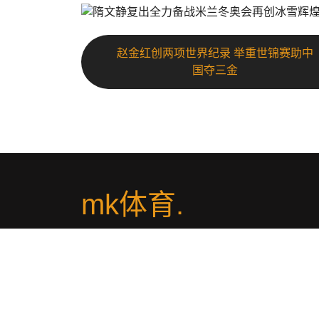
赵金红创两项世界纪录 举重世锦赛助中
国夺三金
mk体育
.
MK体育官网-实时体育电竞新闻与娱乐平台🥇「冷月推
荐」🥇MK体育（英文名：michaelkorssports）是全
名企业MICHAELKORS迈克高仕旗下的体育门户网站,
体育主要提供以下栏目：国内足球、国际足球、NBA