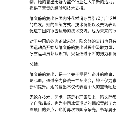
物，她的复出无疑为整个行业注入了新的活力
提供了宝贵的经验和技术支持。
隋文静的复出在国内外花样滑冰界引起了广泛
的启发。她的训练方式、技术调整以及赛场表
促进了国内冰雪运动的技术交流，也为未来的
对于中国的冬奥备战来说，隋文静的复出也具
国运动员开始从隋文静的复出过程中汲取力量
冰雪运动员都认识到，只有通过不断的努力和
总结：
隋文静的复出，是一个关于坚韧与奋斗的故事
与心血。通过全力备战米兰冬奥会，她不仅力
新和提升。她的复出不仅代表着个人的重新崛
无论在技术、艺术，还是心理素质上，隋文静
了自我超越，也为中国冰雪运动的崛起贡献了
雪项目的亮点，也将再次为国家争光，书写属