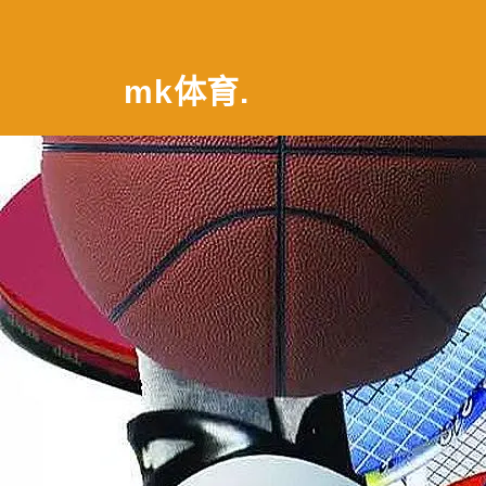
mk体育
.