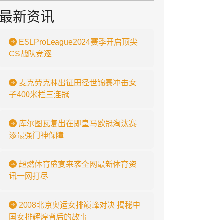
最新资讯
ESLProLeague2024赛季开启顶尖
CS战队竞逐
麦克劳克林出征田径世锦赛冲击女
子400米栏三连冠
库尔图瓦复出在即皇马欧冠淘汰赛
添最强门神保障
超燃体育盛宴来袭全网最新体育资
讯一网打尽
2008北京奥运女排巅峰对决 揭秘中
国女排辉煌背后的故事