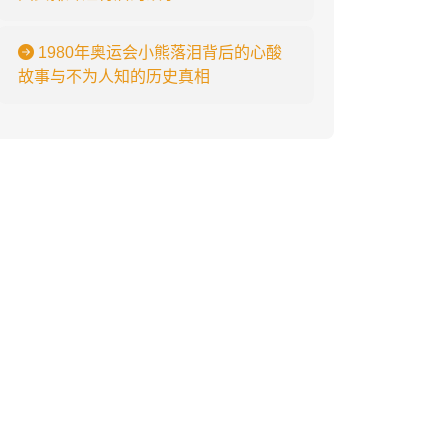
1980年奥运会小熊落泪背后的心酸
故事与不为人知的历史真相