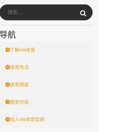
导航
了解mk体育
体育热点
体育明星
服务宗旨
加入mk体育官网